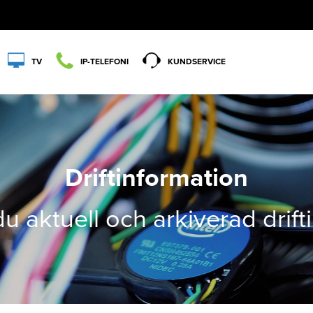
TV
IP-TELEFONI
KUNDSERVICE
Driftinformation
du aktuell och arkiverad drif