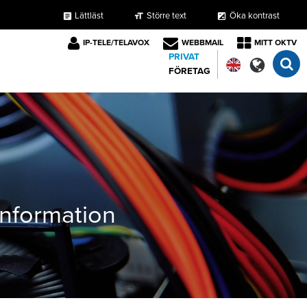
Lättläst
Större text
Öka kontrast
format_size
exposure
article
IP-TELE/TELAVOX
WEBBMAIL
MITT OKTV
PRIVAT
FÖRETAG
tinformation