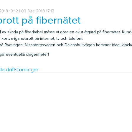
018 10:12 | 03 Dec 2018 17:12
rott på fibernätet
 av skada på fiberkabel måste vi göra en akut åtgärd på fibernätet.
Kunde
kortvariga avbrott på internet, tv och telefoni.
på Rydvägen, Nissatorpsvägen och
Dalanshultvägen kommer idag, klockan
gar eventuella olägenheter!
la driftstörningar