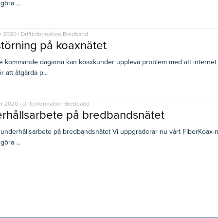
öra ...
r 2020 | Driftinformation Bredband
störning på koaxnätet
 kommande dagarna kan koaxkunder uppleva problem med att internet f
r att åtgärda p...
r 2020 | Driftinformation Bredband
rhållsarbete på bredbandsnätet
 underhållsarbete på bredbandsnätet Vi uppgraderar nu vårt FiberKoax-nä
öra ...