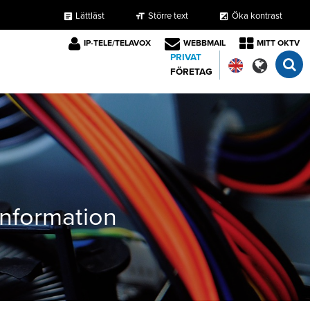
Lättläst
Större text
Öka kontrast
format_size
exposure
article
IP-TELE/TELAVOX
WEBBMAIL
MITT OKTV
PRIVAT
FÖRETAG
tinformation