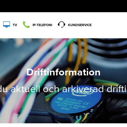
TV
IP-TELEFONI
KUNDSERVICE
Driftinformation
du aktuell och arkiverad drif