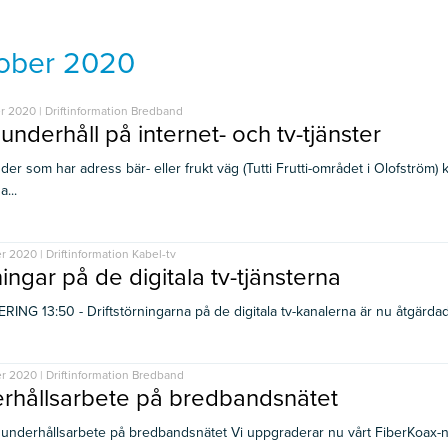
ober 2020
r 2020 | Driftinformation Bredband
underhåll på internet- och tv-tjänster
der som har adress bär- eller frukt väg (Tutti Frutti-området i Olofström) 
a...
 2020 | Driftinformation Kabel-tv
ingar på de digitala tv-tjänsterna
ING 13:50 - Driftstörningarna på de digitala tv-kanalerna är nu åtgärdad o
r 2020 | Driftinformation Bredband
rhållsarbete på bredbandsnätet
 underhållsarbete på bredbandsnätet Vi uppgraderar nu vårt FiberKoax-nä