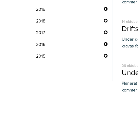
kommer g
2019
2018
14 oktobe
Drift
2017
Under de
2016
krävas fö
2015
06 oktobe
Unde
Planerat
kommer g