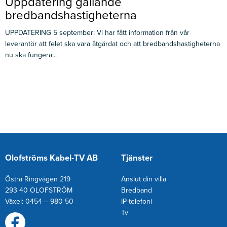
Uppdatering gällande
bredbandshastigheterna
UPPDATERING 5 september: Vi har fått information från vår
leverantör att felet ska vara åtgärdat och att bredbandshastigheterna
nu ska fungera...
Olofströms Kabel-TV AB
Tjänster
Östra Ringvägen 219
Anslut din villa
293 40 OLOFSTRÖM
Bredband
Växel: 0454 – 980 50
IP-telefoni
T
v