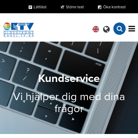
Lättläst
Större text
Öka kontrast
format_size
exposure
article
Kundservice
Vi hjälper dig med dina
frågor