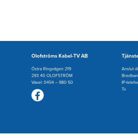
Olofströms Kabel-TV AB
Tjänst
Östra Ringvägen 219
Anslut di
293 40 OLOFSTRÖM
Bredban
Växel: 0454 – 980 50
IP-telefo
T
v