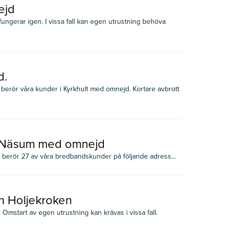
ejd
ungerar igen. I vissa fall kan egen utrustning behöva
d.
 berör våra kunder i Kyrkhult med omnejd. Kortare avbrott
 i Näsum med omnejd
m berör 27 av våra bredbandskunder på följande adress...
h Holjekroken
Omstart av egen utrustning kan krävas i vissa fall.