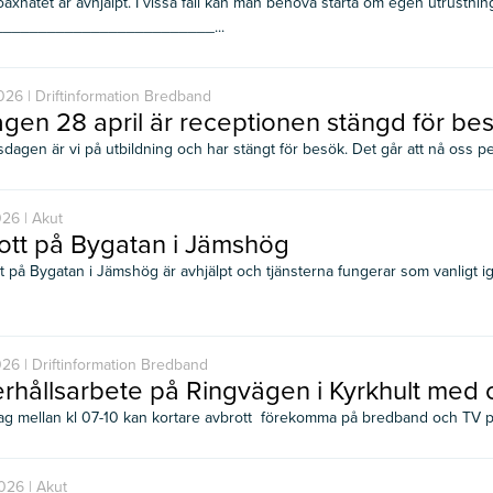
koaxnätet är avhjälpt. I vissa fall kan man behöva starta om egen utrustnin
________________________...
26 | Driftinformation Bredband
gen 28 april är receptionen stängd för be
sdagen är vi på utbildning och har stängt för besök. Det går att nå oss p
26 | Akut
ott på Bygatan i Jämshög
t på Bygatan i Jämshög är avhjälpt och tjänsterna fungerar som vanligt i
26 | Driftinformation Bredband
rhållsarbete på Ringvägen i Kyrkhult med
g mellan kl 07-10 kan kortare avbrott förekomma på bredband och TV p
026 | Akut