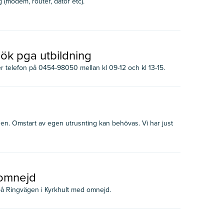
g (modem, router, dator etc).
sök pga utbildning
er telefon på 0454-98050 mellan kl 09-12 och kl 13-15.
gen. Omstart av egen utrusnting kan behövas. Vi har just
 omnejd
å Ringvägen i Kyrkhult med omnejd.