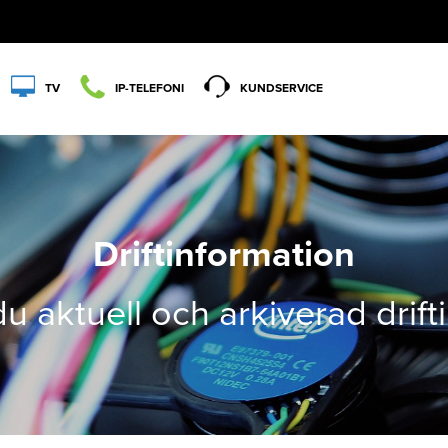
TV
IP-TELEFONI
KUNDSERVICE
Driftinformation
du aktuell och arkiverad drif