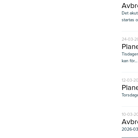
Avbr
Det akut
startas o
24-03-20
Plan
Tisdagen
kan för...
12-03-20
Plan
Torsdage
10-03-20
Avbr
2026-03-
_______