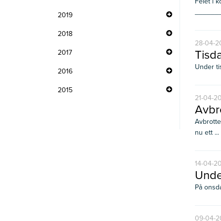
Felet i 
_______
2019
2018
28-04-20
Tisda
2017
Under ti
2016
2015
21-04-20
Avbr
Avbrotte
nu ett ...
14-04-20
Unde
På onsda
09-04-2