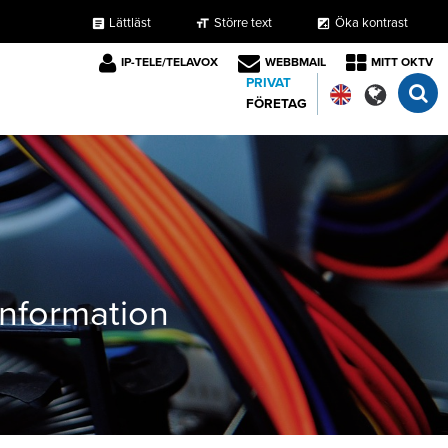
Lättläst
Större text
Öka kontrast
format_size
exposure
article
IP-TELE/TELAVOX
WEBBMAIL
MITT OKTV
PRIVAT
FÖRETAG
tinformation