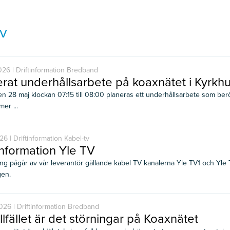
iv
26 | Driftinformation Bredband
rat underhållsarbete på koaxnätet i Kyrkhu
n 28 maj klockan 07:15 till 08:00 planeras ett underhållsarbete som berö
er ...
26 | Driftinformation Kabel-tv
information Yle TV
ng pågår av vår leverantör gällande kabel TV kanalerna Yle TV1 och Yle
gen.
26 | Driftinformation Bredband
illfället är det störningar på Koaxnätet