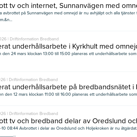
ott tv och internet, Sunnanvägen med omn
a avbrottet på Sunnanvägen med omnejd är nu avhjälpt och alla tjänster f
m.&n...
26 | Driftinformation Bredband
erat underhållsarbete i Kyrkhult med omnej
 den 24 mars klockan 13:00 till 15:00 planeras ett underhållsarbete som
26 | Driftinformation Bredband
erat underhållsarbete på bredbandsnätet
n den 12 mars klockan 11:00 till 16:00 planeras ett underhållsarbete so
26 | Driftinformation Bredband
ott tv och bredband delar av Oredslund oc
10 08:44 Avbrottet i delar av Oredslund och Holjekroken är nu åtgärdat. 
_____...