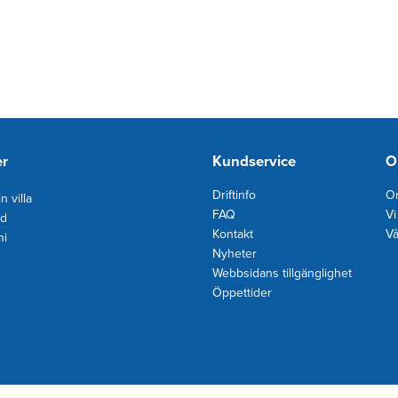
er
Kundservice
O
Driftinfo
Om
n villa
FAQ
Vi
d
Kontakt
Vå
ni
Nyheter
Webbsidans tillgänglighet
Öppettider