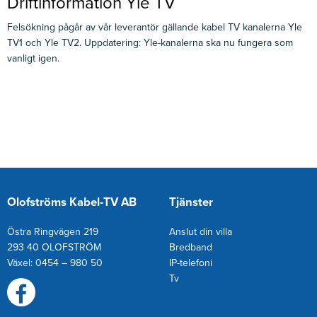
Driftinformation Yle TV
Felsökning pågår av vår leverantör gällande kabel TV kanalerna Yle
TV1 och Yle TV2. Uppdatering: Yle-kanalerna ska nu fungera som
vanligt igen.
Olofströms Kabel-TV AB
Tjänster
Östra Ringvägen 219
Anslut din villa
293 40 OLOFSTRÖM
Bredband
Växel: 0454 – 980 50
IP-telefoni
T
v