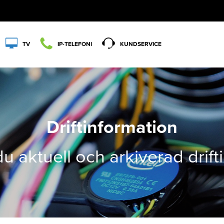
TV
IP-TELEFONI
KUNDSERVICE
Driftinformation
du aktuell och arkiverad drif