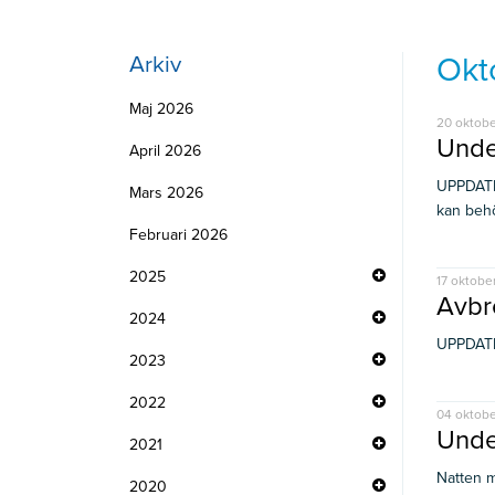
Okt
Arkiv
Maj 2026
20 oktobe
Unde
April 2026
UPPDATER
Mars 2026
kan behö
Februari 2026
2025
17 oktobe
Avbro
2024
UPPDATERI
2023
2022
04 oktobe
Unde
2021
Natten m
2020