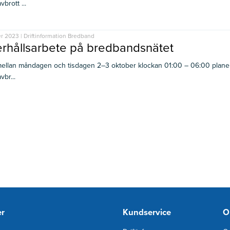
brott ...
r 2023 | Driftinformation Bredband
rhållsarbete på bredbandsnätet
ellan måndagen och tisdagen 2–3 oktober klockan 01:00 – 06:00 planera
br...
er
Kundservice
O