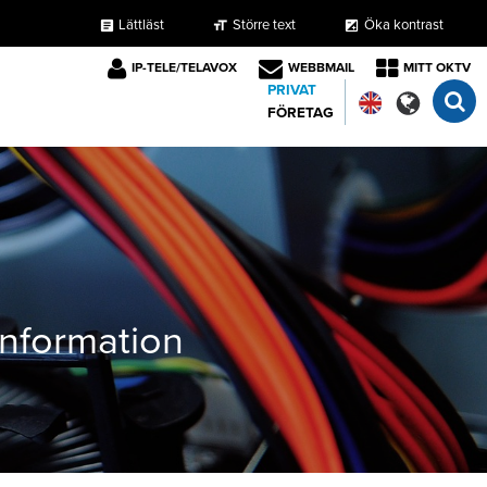
Lättläst
Större text
Öka kontrast
format_size
exposure
article
IP-TELE/TELAVOX
WEBBMAIL
MITT OKTV
PRIVAT
FÖRETAG
tinformation