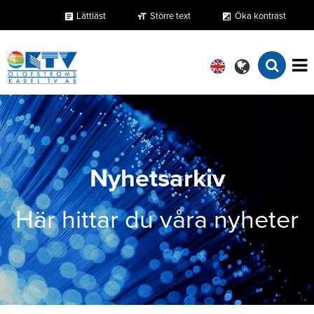
Lättläst
Större text
Öka kontrast
format_size
exposure
article
Nyhetsarkiv
Här hittar du våra nyheter