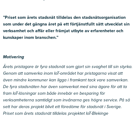
”Priset som årets stadsnät tilldelas den stadsnätsorganisation
som under det gångna året på ett förtjänstfullt sätt utvecklat sin
verksamhet och affär eller främjat utbyte av erfarenheter och
kunskaper inom branschen.”
Motivering
Årets pristagare är fyra stadsnät som gjort sin svaghet till sin styrka.
Genom att samverka inom IoT-området har pristagarna visat att
även mindre kommuner kan ligga i framkant tack vare samverkan.
De fyra stadsnäten har även samverkat med sina ägare för att ta
fram IoT-lösningar som både innebär en besparing för
verksamheterna samtidigt som invånarna ges högre service. På så
sett har deras projekt blivit ett föredöme för stadsnät i Sverige.
Priset som årets stadsnät tilldelas projektet IoT-Blekinge