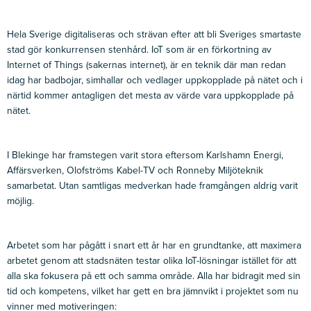
Hela Sverige digitaliseras och strävan efter att bli Sveriges smartaste
stad gör konkurrensen stenhård. IoT som är en förkortning av
Internet of Things (sakernas internet), är en teknik där man redan
idag har badbojar, simhallar och vedlager uppkopplade på nätet och i
närtid kommer antagligen det mesta av värde vara uppkopplade på
nätet.
I Blekinge har framstegen varit stora eftersom Karlshamn Energi,
Affärsverken, Olofströms
Kabel-TV
och Ronneby Miljöteknik
samarbetat. Utan samtligas medverkan hade framgången aldrig varit
möjlig.
Arbetet som har pågått i snart ett år har en grundtanke, att maximera
arbetet genom att stadsnäten testar olika IoT-lösningar istället för att
alla ska fokusera på ett och samma område. Alla har bidragit med sin
tid och kompetens, vilket har gett en bra jämnvikt i projektet som nu
vinner med motiveringen: