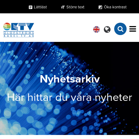
Lättläst
Större text
Öka kontrast
format_size
exposure
article
Nyhetsarkiv
Här hittar du våra nyheter