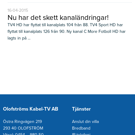
16-04-2015
Nu har det skett kanaländringar!
TV4 HD har flyttat till kanalplats 104 från 88. TV4 Sport HD har
flyttat till kanalplats 126 från 90. Ny kanal C More Fotboll HD har
lagts in på ...
Olofströms Kabel-TV AB
Tjänster
Östra Ringvägen 219
Anslut din villa
293 40 OLOFSTRÖM
Bredband
Växel: 0454 – 980 50
IP-telefoni