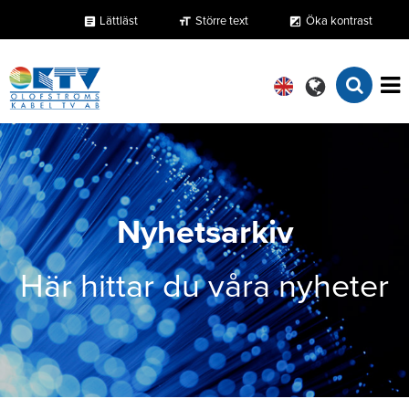
Lättläst
Större text
Öka kontrast
format_size
exposure
article
Nyhetsarkiv
Här hittar du våra nyheter