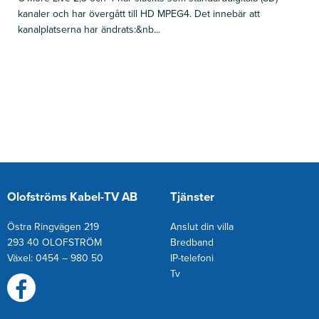
kanaler och har övergått till HD MPEG4. Det innebär att
kanalplatserna har ändrats:&nb...
Olofströms Kabel-TV AB
Tjänster
Östra Ringvägen 219
Anslut din villa
293 40 OLOFSTRÖM
Bredband
Växel: 0454 – 980 50
IP-telefoni
T
v