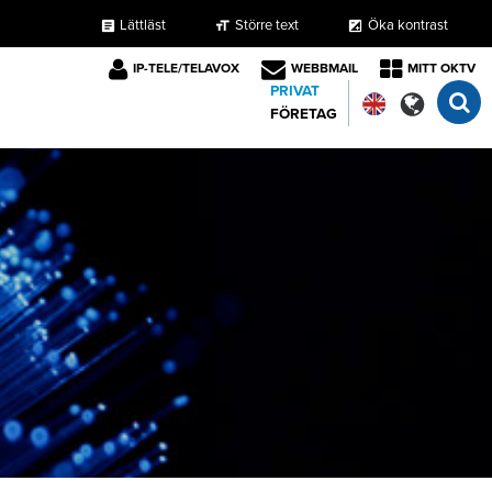
Lättläst
Större text
Öka kontrast
format_size
exposure
article
IP-TELE/TELAVOX
WEBBMAIL
MITT OKTV
PRIVAT
FÖRETAG