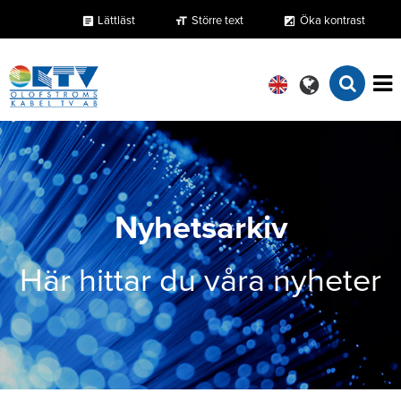
Lättläst
Större text
Öka kontrast
format_size
exposure
article
Nyhetsarkiv
Här hittar du våra nyheter