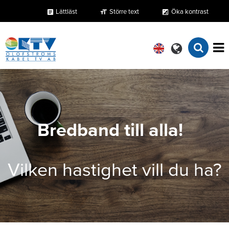
Lättläst
Större text
Öka kontrast
format_size
exposure
article
Bredband till alla!
Vilken hastighet vill du ha?