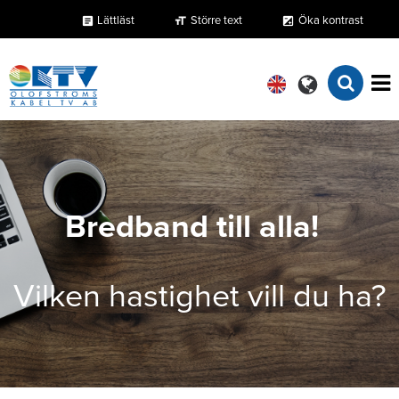
Lättläst
Större text
Öka kontrast
format_size
exposure
article
Bredband till alla!
Vilken hastighet vill du ha?