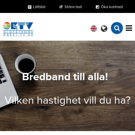
Lättläst
Större text
Öka kontrast
format_size
exposure
article
Bredband till alla!
Vilken hastighet vill du ha?