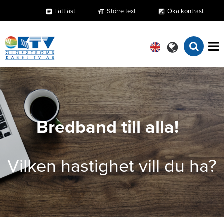
Lättläst
Större text
Öka kontrast
format_size
exposure
article
Bredband till alla!
Vilken hastighet vill du ha?