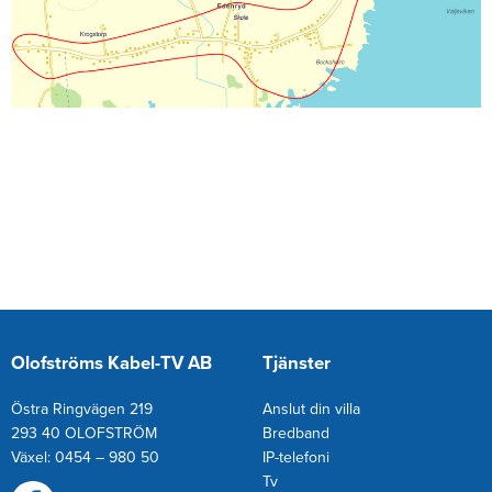
Olofströms Kabel-TV AB
Tjänster
Östra Ringvägen 219
Anslut din villa
293 40 OLOFSTRÖM
Bredband
Växel: 0454 – 980 50
IP-telefoni
T
v