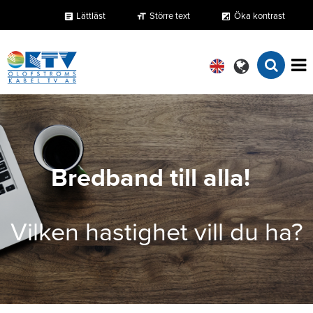
Lättläst
Större text
Öka kontrast
format_size
exposure
article
Bredband till alla!
Vilken hastighet vill du ha?