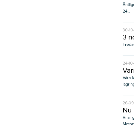
Äntlig
24...
30-10
3 n
Fredag
24-10
Var
Våra k
lagrin
26-09
Nu 
Vi är 
Motorv