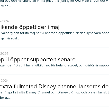
ed oss och ha chans att vinna priser! 13 juni fyller OKTV 35 år och det 
vi ne...
-2024
ikande öppettider i maj
Valborg och första maj har vi ändrade öppettider. Nedan syns våra öppett
rgsmässoaf...
-2024
april öppnar supporten senare
en den 10 april har vi utbildning för hela företaget, och därför är support
-2024
extra fullmatad Disney channel lanseras den
en 1 april så slås Disney Channel och Disney JR ihop och blir en kanal. D
r av...