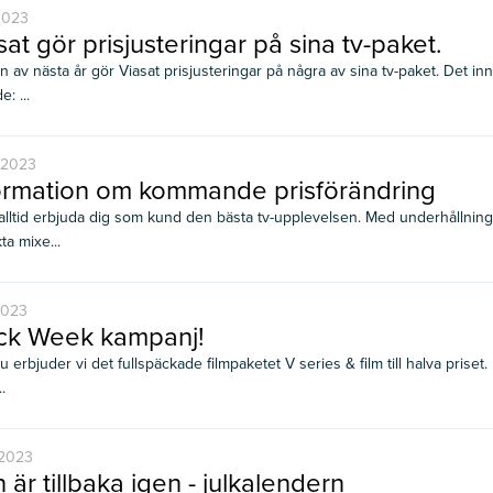
2023
sat gör prisjusteringar på sina tv-paket.
an av nästa år gör Viasat prisjusteringar på några av sina tv-paket. Det i
e: ...
-2023
ormation om kommande prisförändring
l alltid erbjuda dig som kund den bästa tv-upplevelsen. Med underhållning
ta mixe...
2023
ck Week kampanj!
u erbjuder vi det fullspäckade filmpaketet V series & film till halva prise
.
-2023
 är tillbaka igen - julkalendern