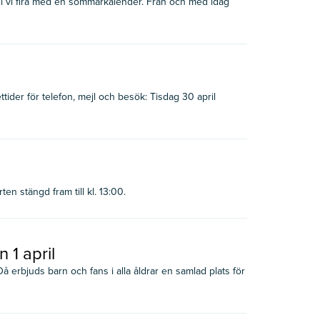
vill vi fira med en sommarkalender. Från och med idag
ider för telefon, mejl och besök: Tisdag 30 april
en stängd fram till kl. 13:00.
 1 april
å erbjuds barn och fans i alla åldrar en samlad plats för