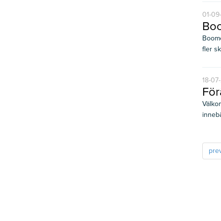
01-09
Boo
Boome
fler sk
18-07
För
Välko
innebä
pre