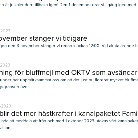
en är julkalendern tillbaka igen! Den 1 december drar vi i gång igen med ne
-2023
ovember stänger vi tidigare
en den 3 november stänger vi redan klockan 12:00. Vid akuta ärende hänvis
-2023
ning för bluffmejl med OKTV som avsända
under har uppmärksammat oss om att det just nu florerar mycket bluffmej
gsgränsen över...
-2023
blir det mer hästkrafter i kanalpaketet Fami
glada att meddela att från och med 1 oktober 2023 utökas vårt kanalpak
ision...