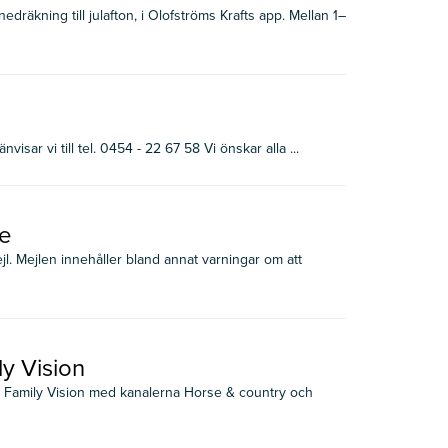
dräkning till julafton, i Olofströms Krafts app. Mellan 1–
ar vi till tel. 0454 - 22 67 58 Vi önskar alla ...
re
l. Mejlen innehåller bland annat varningar om att
ly Vision
et Family Vision med kanalerna Horse & country och