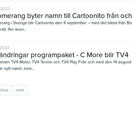
-2023
merang byter namn till Cartoonito från o
rang i Sverige blir Cartoonito den 4 september – med det bästa från 
ratt, fler även...
-2023
ändringar programpaket - C More blir TV4
mmen TV4 Motor, TV4 Tennis och TV4 Play Från och med den 14 augusti k
r nytt namn, inne...
vious
next