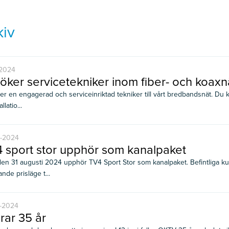
kiv
-2024
söker servicetekniker inom fiber- och koaxn
er en engagerad och serviceinriktad tekniker till vårt bredbandsnät. Du 
llatio...
-2024
 sport stor upphör som kanalpaket
en 31 augusti 2024 upphör TV4 Sport Stor som kanalpaket. Befintliga kun
nde prisläge t...
-2024
irar 35 år