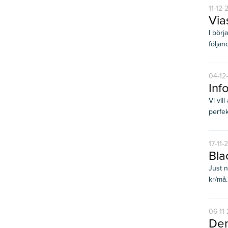
11-12-
Via
I börj
följand
04-12
Inf
Vi vil
perfek
17-11-
Bla
Just n
kr/må..
06-11
Den