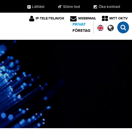
Lättläst
Större text
Öka kontrast
format_size
exposure
article
IP-TELE/TELAVOX
WEBBMAIL
MITT OKTV
PRIVAT
FÖRETAG