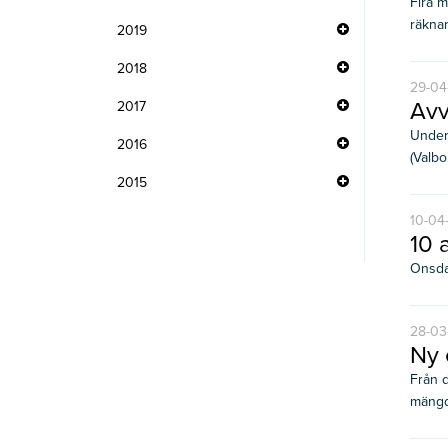
Fira m
räknar 
2019
2018
29-04
Avv
2017
Under 
2016
(Valbo
2015
10-04
10 
Onsdag
28-03
Ny 
Från d
mängde