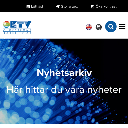
Lättläst
Större text
Öka kontrast
format_size
exposure
article
Nyhetsarkiv
Här hittar du våra nyheter