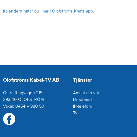
Kalendern hittar du i här i Olofströms Krafts app.
Olofströms Kabel-TV AB
Tjänster
Östra Ringvägen 219
Anslut din villa
293 40 OLOFSTRÖM
Bredband
Växel: 0454 – 980 50
IP-telefoni
T
v