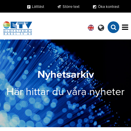
Lättläst
Större text
Öka kontrast
format_size
exposure
article
Nyhetsarkiv
Här hittar du våra nyheter