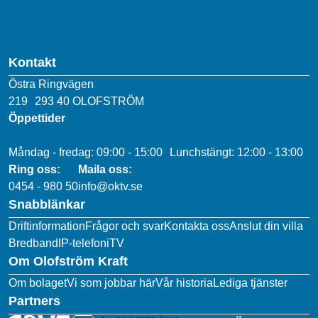
Kontakt
Östra Ringvägen
219 293 40 OLOFSTRÖM
Öppettider
Måndag - fredag: 09:00 - 15:00 Lunchstängt: 12:00 - 13:00
Ring oss:
Maila oss:
0454 - 980 50
info@oktv.se
Snabblänkar
Driftinformation
Frågor och svar
Kontakta oss
Anslut din villa
Bredband
IP-telefoni
TV
Om Olofström Kraft
Om bolaget
Vi som jobbar här
Vår historia
Lediga tjänster
Partners