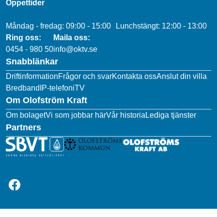
Öppettider
Måndag - fredag: 09:00 - 15:00 Lunchstängt: 12:00 - 13:00
Ring oss:
Maila oss:
0454 - 980 50
info@oktv.se
Snabblänkar
Driftinformation
Frågor och svar
Kontakta oss
Anslut din villa
Bredband
IP-telefoni
TV
Om Olofström Kraft
Om bolaget
Vi som jobbar här
Vår historia
Lediga tjänster
Partners