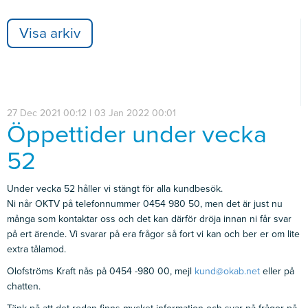
Visa arkiv
27 Dec 2021 00:12 | 03 Jan 2022 00:01
Öppettider under vecka
52
Under vecka 52 håller vi stängt för alla kundbesök.
Ni når OKTV på telefonnummer 0454 980 50, men det är just nu
många som kontaktar oss och det kan därför dröja innan ni får svar
på ert ärende.
Vi svarar på era frågor så fort vi kan och ber er om lite
extra tålamod.
Olofströms Kraft nås på 0454 -980 00, mejl
kund@okab.net
eller på
chatten.