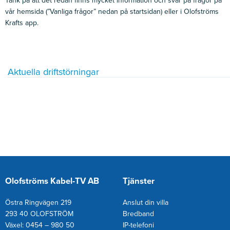
Tänk på att det redan finns mycket information och svar på frågor på
vår hemsida (”Vanliga frågor” nedan på startsidan) eller i Olofströms
Krafts app.
Aktuella driftstörningar
Olofströms Kabel-TV AB
Tjänster
Östra Ringvägen 219
Anslut din villa
293 40 OLOFSTRÖM
Bredband
Växel: 0454 – 980 50
IP-telefoni