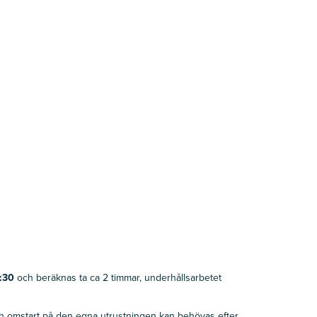
:30
och beräknas ta ca 2 timmar, underhållsarbetet
ch omstart på den egna utrustningen kan behövas efter