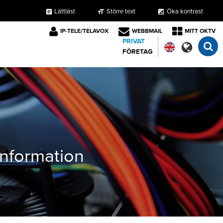
Lättläst
Större text
Öka kontrast
format_size
exposure
article
IP-TELE/TELAVOX
WEBBMAIL
MITT OKTV
PRIVAT
FÖRETAG
tinformation