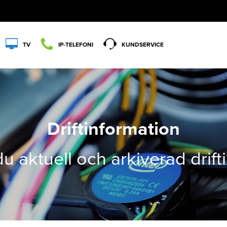
TV
IP-TELEFONI
KUNDSERVICE
Driftinformation
du aktuell och arkiverad drif