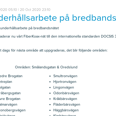
2020 05:10 | 20 Oct 2020 23:10
erhållsarbete på bredbands
 underhållsarbete på bredbandsnätet
aderar nu vårt FiberKoax-nät till den internationella standarden DOCSIS 
t dags för nästa område att uppgraderas, det blir följande områden:
Områden: Smålandsgatan & Oredslund
edre Brogatan
Smultronvägen
etreplan
Hjortronvägen
olgatan
Lingonvägen
råbergsgatan
Odonbärsvägen
vre Brogatan
Kråkbärsvägen
almarvägen
Fläderbärsvägen
ronobergsvägen
Häggbärsvägen
äxjövägen
Klarbärsvägen