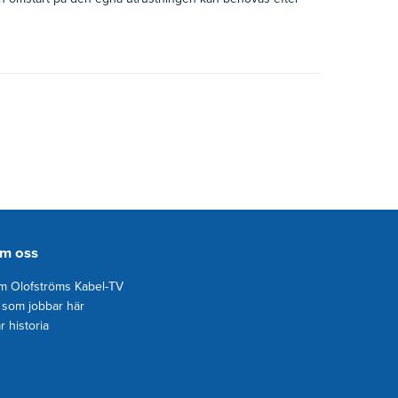
m oss
 Olofströms Kabel-TV
 som jobbar här
r historia