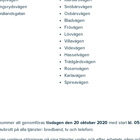
ingsrydsvägen
Snöbärsvägen
målandsgatan
Oxbärsvägen
Bladvägen
Frövägen
Lövvägen
Villavägen
Videvägen
Hasselvägen
Trädgårdsvägen
Rosenvägen
Karlavägen
Spireavägen
 kommer att genomföras
tisdagen den 20 oktober 2020
med start
kl. 05
vbrott på alla tjänster: bredband, tv och telefoni.
an uppleva störningar på sina tjänster under och efter arbetets gång o