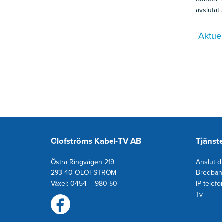
avslutat 
Aktuel
Olofströms Kabel-TV AB
Tjänst
Östra Ringvägen 219
Anslut di
293 40 OLOFSTRÖM
Bredban
Växel: 0454 – 980 50
IP-telefo
T
v