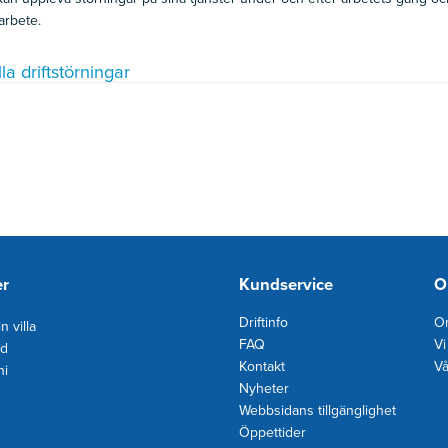
arbete.
la driftstörningar
er
Kundservice
O
Driftinfo
Om
n villa
FAQ
Vi
d
Kontakt
Vå
ni
Nyheter
Webbsidans tillgänglighet
Öppettider