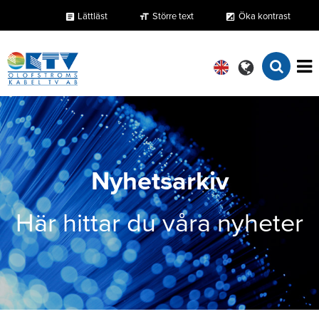
Lättläst
Större text
Öka kontrast
format_size
exposure
article
Nyhetsarkiv
Här hittar du våra nyheter