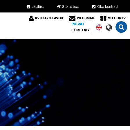
Lättläst
Större text
Öka kontrast
format_size
exposure
article
IP-TELE/TELAVOX
WEBBMAIL
MITT OKTV
PRIVAT
FÖRETAG