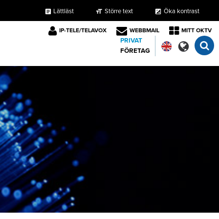
Lättläst
Större text
Öka kontrast
format_size
exposure
article
IP-TELE/TELAVOX
WEBBMAIL
MITT OKTV
PRIVAT
FÖRETAG