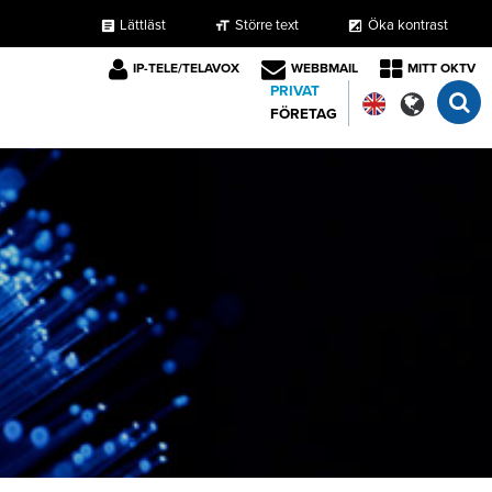
Lättläst
Större text
Öka kontrast
format_size
exposure
article
IP-TELE/TELAVOX
WEBBMAIL
MITT OKTV
PRIVAT
FÖRETAG