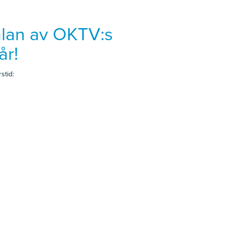
älan av OKTV:s
år!
stid: