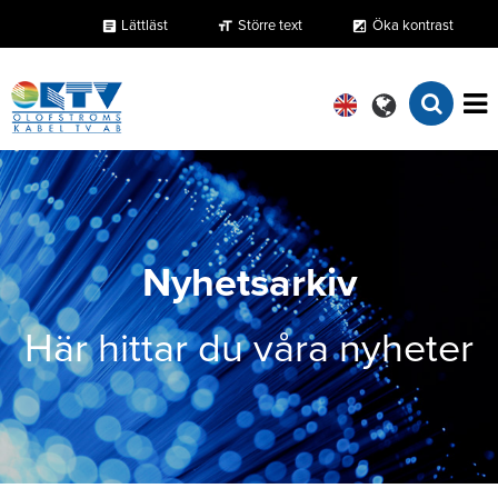
Lättläst
Större text
Öka kontrast
format_size
exposure
article
Nyhetsarkiv
Här hittar du våra nyheter