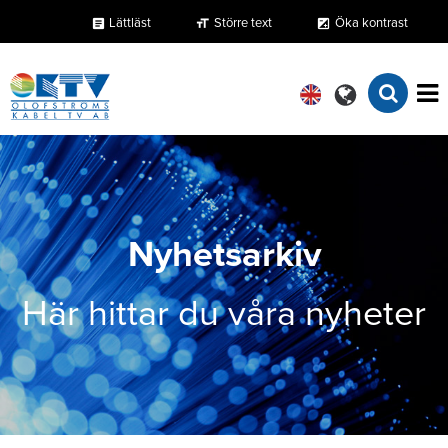
Lättläst
Större text
Öka kontrast
format_size
exposure
article
Nyhetsarkiv
Här hittar du våra nyheter