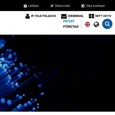
Lättläst
Större text
Öka kontrast
format_size
exposure
article
IP-TELE/TELAVOX
WEBBMAIL
MITT OKTV
PRIVAT
FÖRETAG