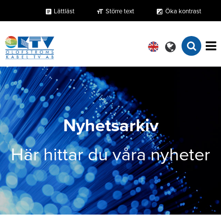
Lättläst
Större text
Öka kontrast
format_size
exposure
article
Nyhetsarkiv
Här hittar du våra nyheter