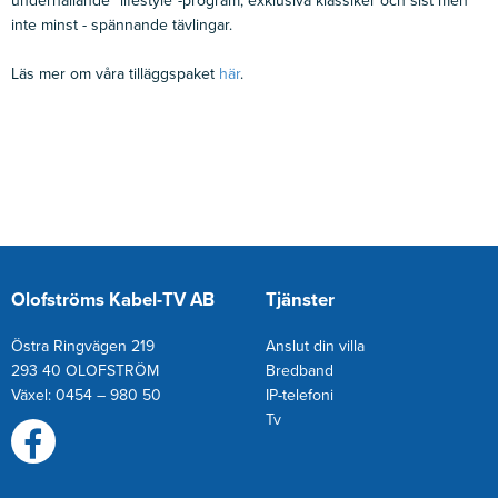
underhållande ”lifestyle”-program, exklusiva klassiker och sist men
inte minst - spännande tävlingar.
Läs mer om våra tilläggspaket
här
.
Olofströms Kabel-TV AB
Tjänster
Östra Ringvägen 219
Anslut din villa
293 40 OLOFSTRÖM
Bredband
Växel: 0454 – 980 50
IP-telefoni
T
v