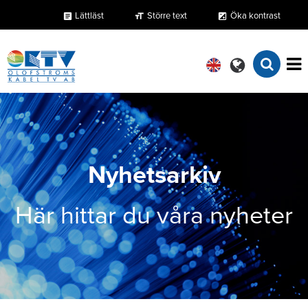
Lättläst
Större text
Öka kontrast
format_size
exposure
article
Nyhetsarkiv
Här hittar du våra nyheter