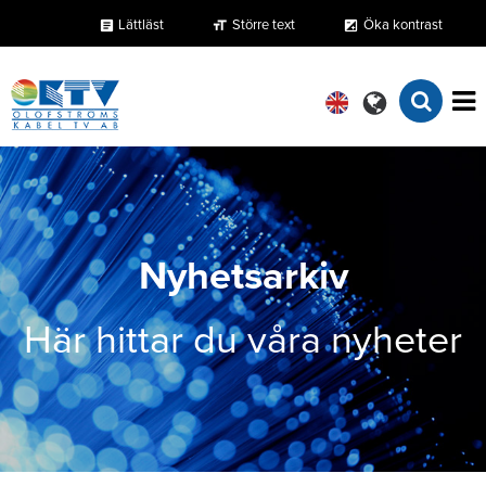
Lättläst
Större text
Öka kontrast
format_size
exposure
article
Nyhetsarkiv
Här hittar du våra nyheter