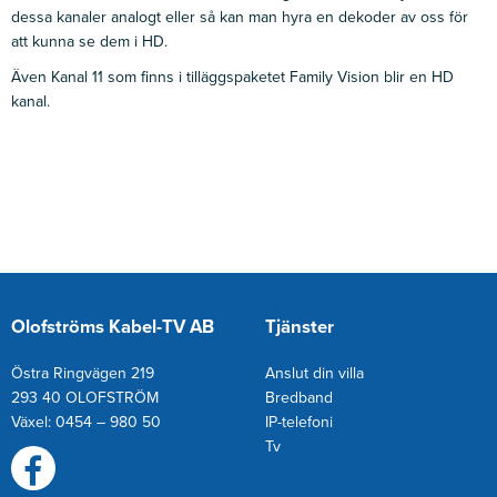
dessa kanaler analogt eller så kan man hyra en dekoder av oss för
att kunna se dem i HD.
Även Kanal 11 som finns i tilläggspaketet Family Vision blir en HD
kanal.
Olofströms Kabel-TV AB
Tjänster
Östra Ringvägen 219
Anslut din villa
293 40 OLOFSTRÖM
Bredband
Växel: 0454 – 980 50
IP-telefoni
T
v