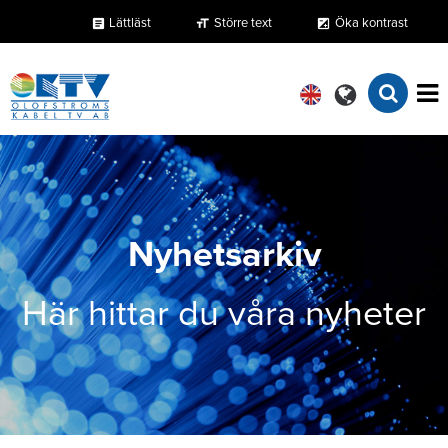
Lättläst
Större text
Öka kontrast
format_size
exposure
article
Nyhetsarkiv
Här hittar du våra nyheter