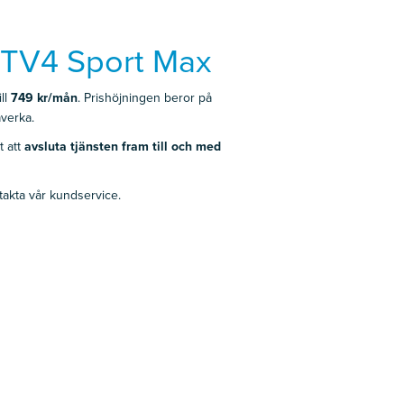
å TV4 Sport Max
ill
749 kr/mån
. Prishöjningen beror på
åverka.
t att
avsluta tjänsten fram till och med
takta vår kundservice.