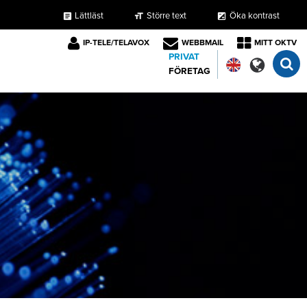
Lättläst
Större text
Öka kontrast
format_size
exposure
article
IP-TELE/TELAVOX
WEBBMAIL
MITT OKTV
PRIVAT
FÖRETAG