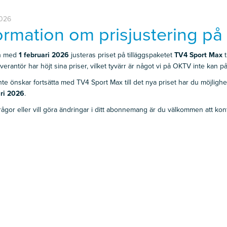
2026
ormation om prisjustering p
h med
1 februari 2026
justeras priset på tilläggspaketet
TV4 Sport Max
t
everantör har höjt sina priser, vilket tyvärr är något vi på OKTV inte kan p
te önskar fortsätta med TV4 Sport Max till det nya priset har du möjlighe
ari 2026
.
rågor eller vill göra ändringar i ditt abonnemang är du välkommen att kon