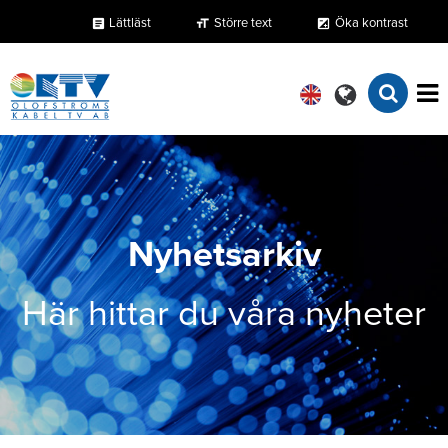
Lättläst
Större text
Öka kontrast
format_size
exposure
article
Nyhetsarkiv
Här hittar du våra nyheter