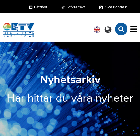
Lättläst
Större text
Öka kontrast
format_size
exposure
article
Nyhetsarkiv
Här hittar du våra nyheter