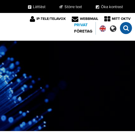
Lättläst
Större text
Öka kontrast
format_size
exposure
article
IP-TELE/TELAVOX
WEBBMAIL
MITT OKTV
PRIVAT
FÖRETAG