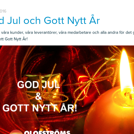
2016
 Jul och Gott Nytt År
r våra kunder, våra leverantörer, våra medarbetare och alla andra för det
tt Gott Nytt År!