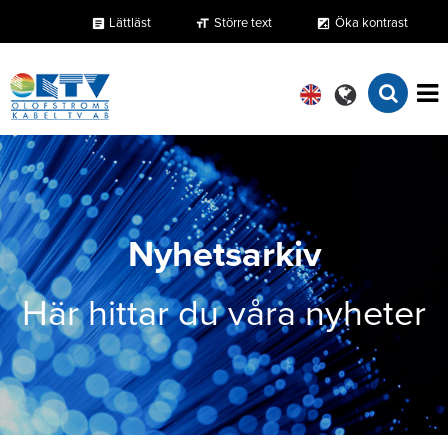
Lättläst
Större text
Öka kontrast
format_size
exposure
article
Nyhetsarkiv
Här hittar du våra nyheter