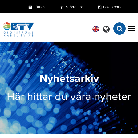
Lättläst
Större text
Öka kontrast
format_size
exposure
article
Nyhetsarkiv
Här hittar du våra nyheter