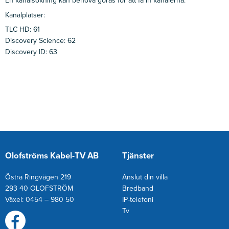
En kanalsökning kan behöva göras för att få in kanalerna.
Kanalplatser:
TLC HD: 61
Discovery Science: 62
Discovery ID: 63
Olofströms Kabel-TV AB
Tjänster
Östra Ringvägen 219
Anslut din villa
293 40 OLOFSTRÖM
Bredband
Växel: 0454 – 980 50
IP-telefoni
T
v