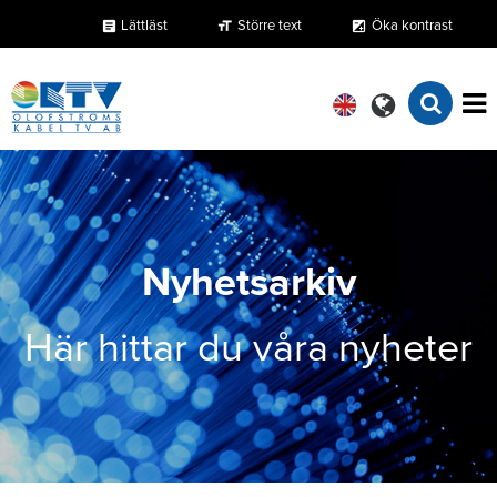
Lättläst
Större text
Öka kontrast
format_size
exposure
article
Nyhetsarkiv
Här hittar du våra nyheter