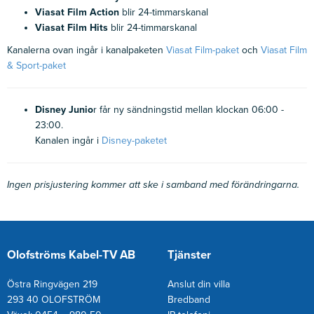
Viasat Film Action
blir 24-timmarskanal
Viasat Film Hits
blir 24-timmarskanal
Kanalerna ovan ingår i kanalpaketen
Viasat Film-paket
och
Viasat Film
& Sport-paket
Disney Junio
r får ny sändningstid mellan klockan 06:00 -
23:00.
Kanalen ingår i
Disney-paketet
Ingen prisjustering kommer att ske i samband med förändringarna.
Olofströms Kabel-TV AB
Tjänster
Östra Ringvägen 219
Anslut din villa
293 40 OLOFSTRÖM
Bredband