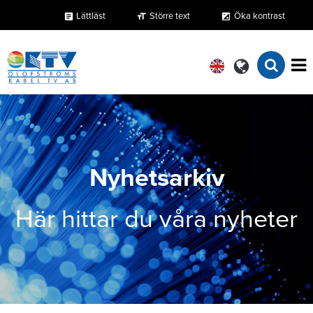
Lättläst
Större text
Öka kontrast
format_size
exposure
article
Nyhetsarkiv
Här hittar du våra nyheter