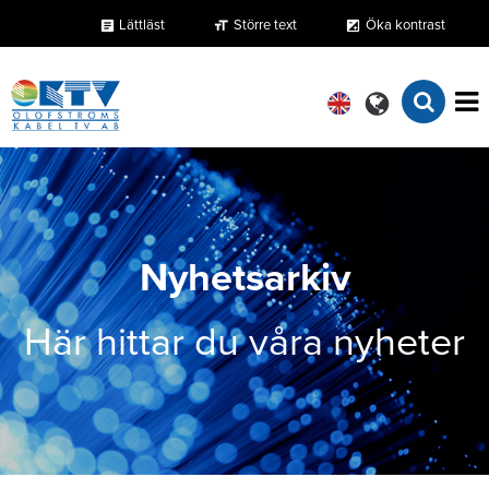
Lättläst
Större text
Öka kontrast
format_size
exposure
article
Nyhetsarkiv
Här hittar du våra nyheter