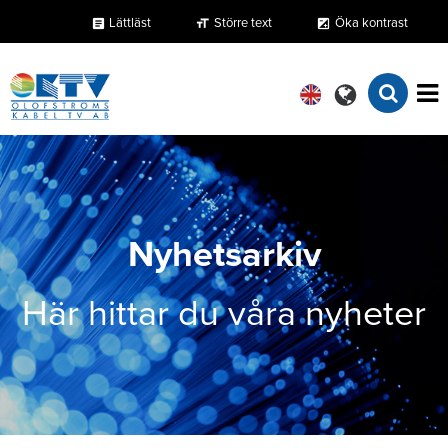
Lättläst
Större text
Öka kontrast
format_size
exposure
article
Nyhetsarkiv
Här hittar du våra nyheter