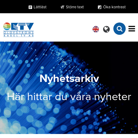
Lättläst
Större text
Öka kontrast
format_size
exposure
article
Nyhetsarkiv
Här hittar du våra nyheter