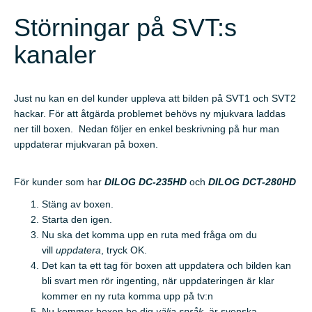
Störningar på SVT:s
kanaler
Just nu kan en del kunder uppleva att bilden på SVT1 och SVT2
hackar. För att åtgärda problemet behövs ny mjukvara laddas
ner till boxen. Nedan följer en enkel beskrivning på hur man
uppdaterar mjukvaran på boxen.
För kunder som har
DILOG DC-235HD
och
DILOG DCT-280HD
Stäng av boxen.
Starta den igen.
Nu ska det komma upp en ruta med fråga om du
vill
uppdatera
, tryck OK.
Det kan ta ett tag för boxen att uppdatera och bilden kan
bli svart men rör ingenting, när uppdateringen är klar
kommer en ny ruta komma upp på tv:n
Nu kommer boxen be dig
välja språk
, är svenska